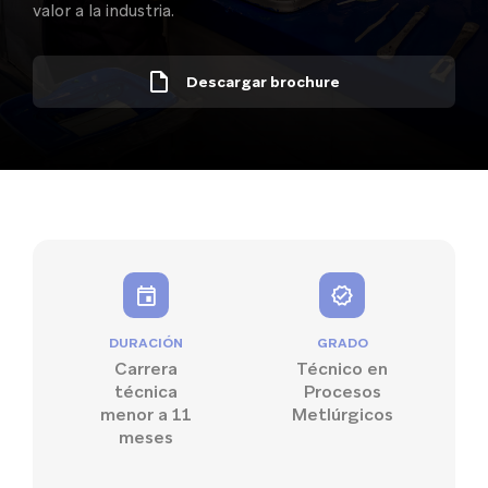
valor a la industria.
Descargar brochure
DURACIÓN
GRADO
Carrera
Técnico en
técnica
Procesos
menor a 11
Metlúrgicos
meses