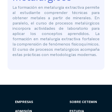
La formación en metalurgia extractiva permite
al estudiante comprender técnicas para
obtener metales a partir de minerales. En
paralelo, el curso de procesos metalúrgicos
incorpora actividades de laboratorio para
aplicar los conceptos aprendidos. La
formación en metalurgia extractiva fortalece
la comprensión de fenómenos fisicoquímicos.
El curso de procesos metalúrgicos acompaña
estas prácticas con metodologías modernas.
EMPRESAS
SOBRE CETEMIN
ADMISIÓN
ESTUDIA