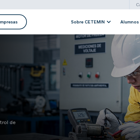
C
mpresas
Sobre CETEMIN
Alumnos 
Carreras Técnicas
ÁREA DE MANTENIMIENTO
Mantenimiento de Maquinaria Pesada
Mantenimiento de Sistemas Eléctricos e
Instrumentación Industrial
trol de