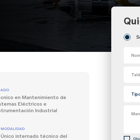
Qui
S
Nom
Tel
RADO
cnico en Mantenimiento de
stemas Eléctricos e
strumentación Industrial
Men
MODALIDAD
Único internado técnico del
Oto