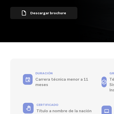
Descargar brochure
DURACIÓN
G
Carrera técnica menor a 11
Té
meses
Si
In
CERTIFICADO
Título a nombre de la nación