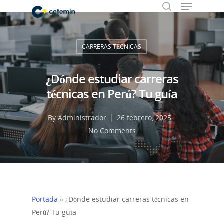
CARRERAS TÉCNICAS
Hit enter to search or ESC to close
¿Dónde estudiar carreras
técnicas en Perú? Tu guía
By
Administrador
26 febrero, 2025
No Comments
Portada
»
¿Dónde estudiar carreras técnicas en
Perú? Tu guía