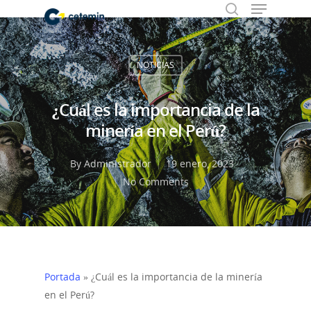
NOTICIAS
Hit enter to search or ESC to close
¿Cuál es la importancia de la
minería en el Perú?
By
Administrador
19 enero, 2023
No Comments
Portada
»
¿Cuál es la importancia de la minería
en el Perú?