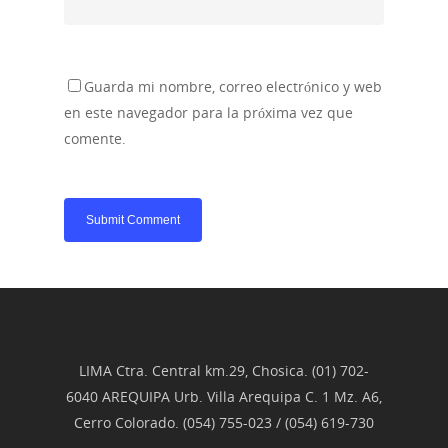
Guarda mi nombre, correo electrónico y web
en este navegador para la próxima vez que
comente.
LIMA Ctra. Central km.29, Chosica. (01) 702-
6040 AREQUIPA Urb. Villa Arequipa C. 1 Mz. A6,
Cerro Colorado. (054) 755-023 / (054) 619-730