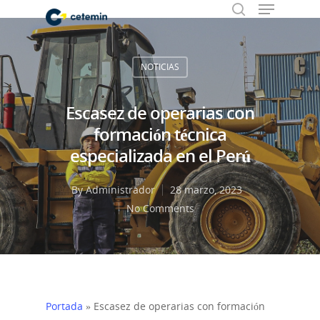
NOTICIAS
Hit enter to search or ESC to close
Escasez de operarias con
formación técnica
especializada en el Perú
By
Administrador
28 marzo, 2023
No Comments
Portada
»
Escasez de operarias con formación