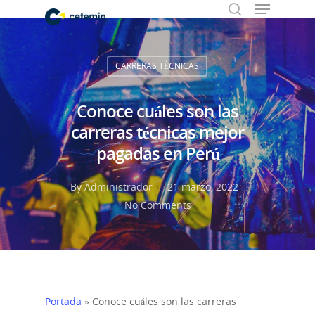
CARRERAS TÉCNICAS
Hit enter to search or ESC to close
Conoce cuáles son las
carreras técnicas mejor
pagadas en Perú
By
Administrador
21 marzo, 2022
No Comments
Portada
»
Conoce cuáles son las carreras