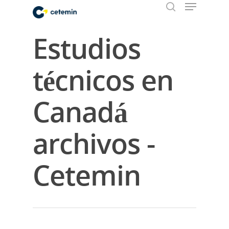
Estudios
Hit enter to search or ESC to close
técnicos en
Canadá
archivos -
Cetemin