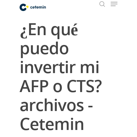
¿En qué
Hit enter to search or ESC to close
puedo
invertir mi
AFP o CTS?
archivos -
Cetemin