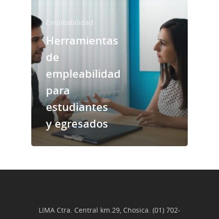
Empleabilidad
Herramientas
Noticias
de
empleabilidad
para
estudiantes
y egresados
LIMA Ctra. Central km.29, Chosica. (01) 702-