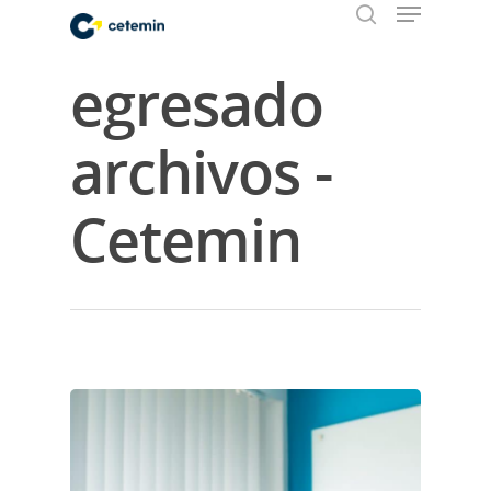
egresado
Hit enter to search or ESC to close
archivos -
Cetemin