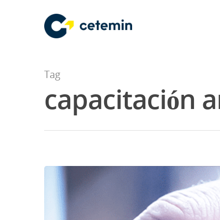
Tag
capacitación a
Hit enter to search or ESC to close