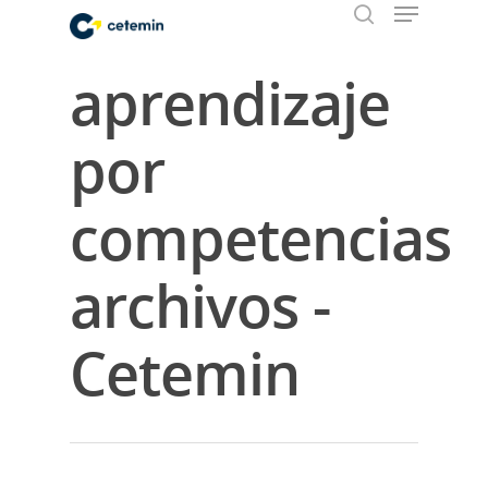
aprendizaje
Hit enter to search or ESC to close
por
competencias
archivos -
Cetemin