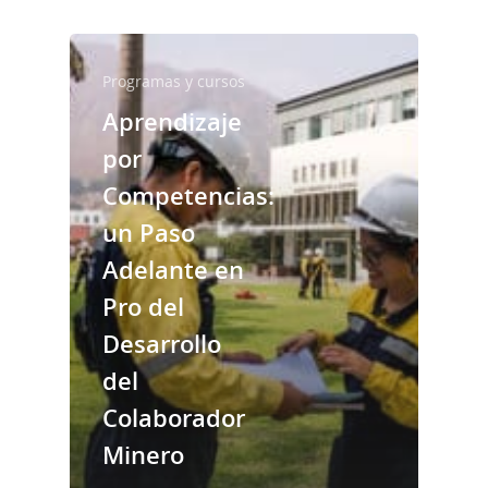
Programas y cursos
Aprendizaje
por
Noticias
Competencias:
un Paso
Adelante en
Pro del
Desarrollo
del
Colaborador
Minero